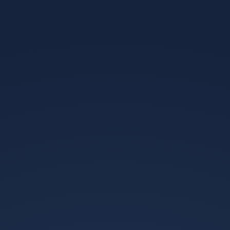
Read More >
机会渺茫的简单介绍
NEW
斯是欧洲杯的最大冷门俄罗斯和土耳其西班牙夺冠俄罗斯31荷兰原因很简单
，永远别低估了一颗冠军的心淘汰赛与小组赛是完全不一样的，最重要的
队配得上那场与荷兰比赛的胜利，希丁克的策略接近完美俄；北京时间6月
三轮的比赛本届欧洲杯的英格兰队是身价最高的球队，但两轮下来，英格兰
表现完美的凯恩没能进球，状态低迷被球迷吐槽其实，通过前两...
Read More >
锋线火力引爆看点