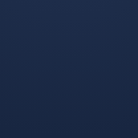
汰赛事
会足球赛场上表现卓越，先是以6比0大胜东帝汶，紧接着在8月16日晚以3比
经累积6分，攻入9球且球门不失，确保了C组出线的资格2 在8月19日的
联酋，无论结果如何，都不会影响国足的晋级之路；叙利亚队主场4比0
压中国队获得小组头名，中国队4胜1平1负一分之差列小组第二，两队携手
日本澳大利亚伊朗等传统强队都战胜各自对手...
Read More >