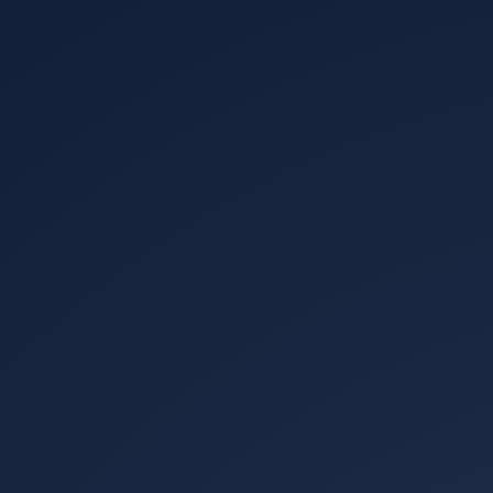
-欧洲杯预选赛：瑞士惜败克罗地亚，晋级
2025
07-19
开云
开云动态
围观289次
0 条评论
1、四分之一决赛荷兰13俄罗
不败的神话，这就是欧洲足球
取得最终胜利的精神信念俄罗斯
凌晨3点，欧洲杯D组迎来第
现让球迷相当不满意，整个赛季
开云体育app-利物浦主场迎战卡尔蒂斯，
2025
07-19