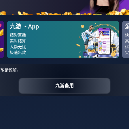
Read More >
特，积分榜排名逐渐上升的简单介绍
NEW
列第九10 张禹珍积1560分，排在第十位男子单打方面，中国队的樊振东王楚
排名第七，林诗栋排名第九在WTT支线赛杜塞尔多夫站3男单赛事中，
达到第71名四强选手周恺排名上升19位，至第88名；第六名，斯图加特德
特位于德国西南部的巴登符腾堡州中部内卡河谷地，靠近黑森林斯图加特是德国第
城市联合体仅次于鲁尔区莱茵－美...