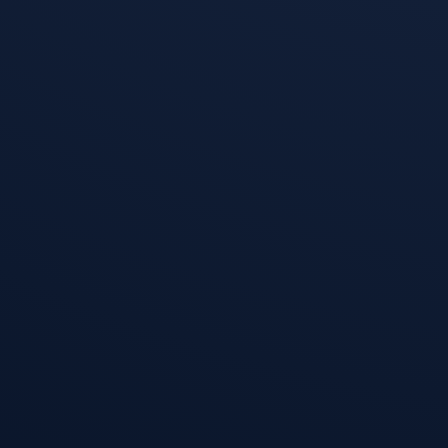
终以42的比分战胜了掘金队，
斯表现出色，他们分别场均贡献
2、勒布朗·詹姆斯共进入过10
这是詹姆斯职业生涯首次进入总
开云体育官网-史上最壮观足球战队展现实
2025
07-18
开云
开云集团
围观387次
0 条评论
叫阿鲁卡为卡帝的原因因为WE在
实力抗韩，队内韩国外援雪碧
输，60e们对阿鲁卡已经无话
罗那足球俱乐部 位置前锋 生日19
的进球数超过了梅西和罗纳尔多