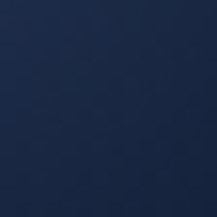
0战胜
小组赛
大胜黎
晋级亚