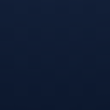
成功晋级总决赛在这轮系列赛中，湖人队的超级巨星勒布朗·詹姆斯和安东
257分和247分，同时还有出色的篮板和助攻数据此外，拉塞尔也在系列
次NBA总决赛以下是关于他进入总决赛的详细情况在克利夫兰骑士队期间20
决赛，但他在面对圣安东尼奥马刺队的系...
Read More >
力
lpl前面的比赛战绩很差，一度排名倒数第一，阿鲁卡作为上单经常carr
和忍者被他坑得不行，特别是雪碧，往往前期节奏带的不错，后期莫名其
可说，只能称之为卡帝，和前皇族上单姚帝并称中国两大上单。 战队乌拉
87年1月24日 4 内马尔Neymar内马尔自17岁起就从事职业足球截至201
在职业生涯相同时期的进球...