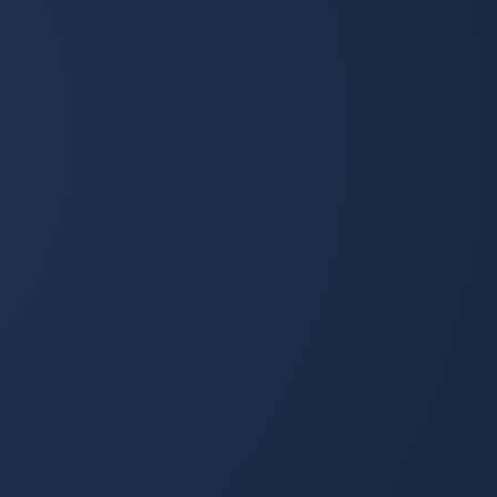
曼联在
冠军，
魔队