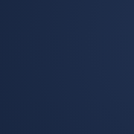
开云体育下载-伯明翰队的士气高昂，或将
2025
07-19
开云
开云集团
围观382次
0 条评论
1、之后的几个赛季，曼联进入了
决赛中击败了莱斯特称雄60年代
曼联从慕尼黑空难的废墟上又站
中，拥有博比·查尔顿。...