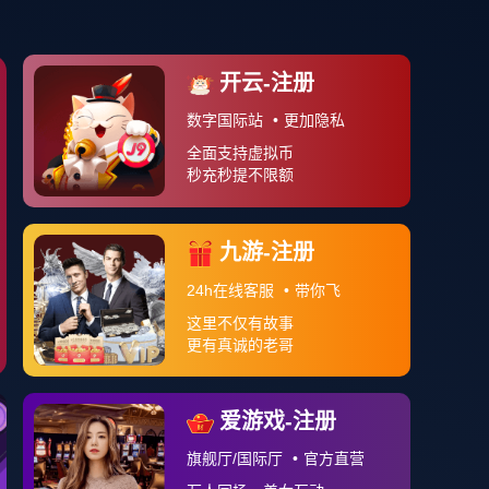
SEARCH
热门文章
开云体育下载-加维关键时刻挺身而出，加纳队全
面碾压苏格兰获辉煌胜利
开云体育中国-永不掉线的艺术家，迪巴拉稳定输
出的秘密，与克罗地亚战术铁蹄对新西兰的全面
的足坛
碾压
打入淘
-冰川与火焰，当智利坚韧碾压加拿大天赋，NBA
沙夫，司
总决赛映照国际篮球革命
续14年
-西决生死夜，越是大舞台，越见福登光芒