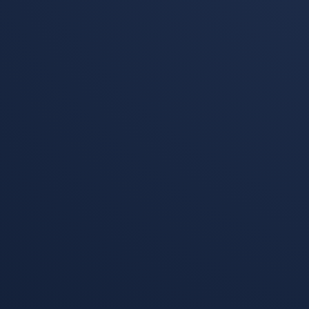
开云体育入口-尤文图斯双杀对手，迎接新
2025
07-20
开云
实时新闻
围观303次
0 条评论
同年7月13日，特维斯加盟曼联
过曼彻斯特两家球会的球员20
次帽子戏法，协助球队以41大胜，特维斯也获得2009年12月英超
赛，巴萨遭遇英超冠军曼城结果巴萨首回合客场21，次回合主场10
开云体育登录-山东将帅齐心协力，击败强
2025
07-20
开云
实时新闻
围观370次
0 条评论