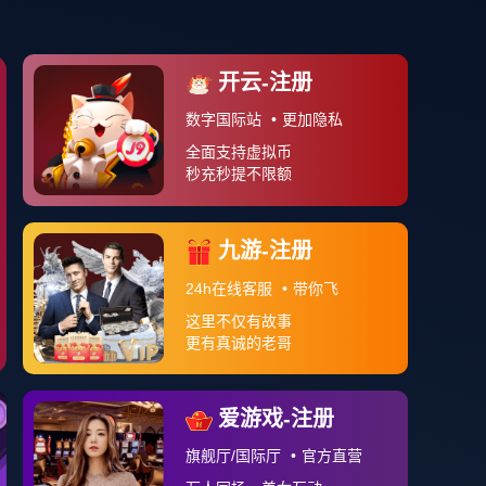
SEARCH
热门文章
开云体育下载-加维关键时刻挺身而出，加纳队全
面碾压苏格兰获辉煌胜利
开云体育中国-永不掉线的艺术家，迪巴拉稳定输
出的秘密，与克罗地亚战术铁蹄对新西兰的全面
对阵图
碾压
3日进
-冰川与火焰，当智利坚韧碾压加拿大天赋，NBA
级附加
总决赛映照国际篮球革命
赛季征
-西决生死夜，越是大舞台，越见福登光芒