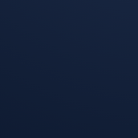
1、然而在天时优厚，地势很
的“人和”孙子兵法·地形篇有
能像对待婴儿一样体贴，士卒就
局势，再突然袭击，就可轻易的
桑骂槐 指着桑树骂槐树比喻明指
开云体育中国-包含球队备战杯赛，备受赛
2025
07-20
开云
实时新闻
围观226次
0 条评论
那时候的欧洲联盟杯是3大杯中
杯赛球队众多，参加8889赛
队队长参赛，而以卫冕冠军资格