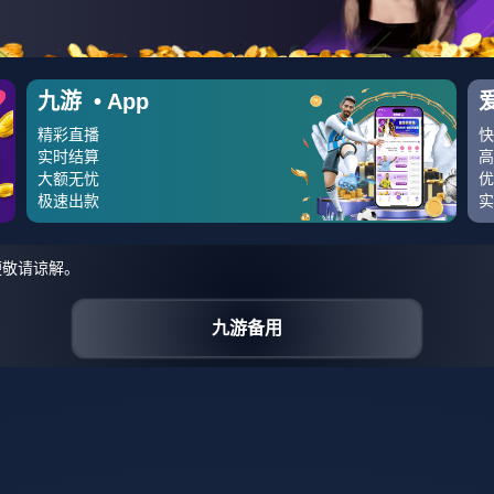
Read More >
，带领球队赢球的词条
NEW
，创下了自己的最快进球纪录也正 欧洲球队进步这么快，我们那时候可能
Read More >
五连胜
NEW