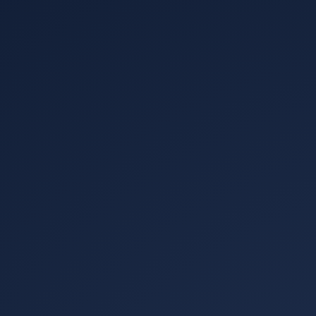
开云
开云赛事
围观318次
0 条评论
山东西王男篮主场迎战北京首钢
赛季赢球最大分差。 经过4节
到3胜1负，双方都已经提前锁
队的连胜势头不减，他们在排
江苏苏宁大胜浙江毅腾，浙江绿城
开云APP-猛龙主帅表态，对球队有信心
2025