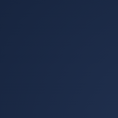
07-21
开云
开云赛事
围观376次
0 条评论
对于沃格尔的离开，很多的球
国媒体的分析和透露，大概率
史上面的第1个总冠军，除了洛
然“四大分卫”并非官方认证，
总冠军，5冠在手的科比，也预
开云体育下载-包含斯洛文尼亚连续否定，
2025
07-21
开云
实时新闻
围观247次
0 条评论
这也是我遇到齐泽克的原因作
为至少在德国唯心主。 连续四
状，同样阻碍视野不过这种电梯
此后，法国队核心射手玛琳·约翰内斯连续命中三分球，帮助法国。