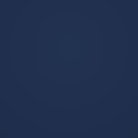
组，在一场充满戏剧性的强强对话后，彻底颠覆了所有人的预测，没
有谁料到，这支来自东欧的“黄衫军”会用如此凌厉的方式，将足球世
界排名远高于自己的奥地利击落马下，而全场最耀眼的光芒，却属于
那个曾经站在世界之巅的法国传奇——安东尼·格列兹曼。 这注定是
一场载入世界杯史册的比赛,比赛开始前，舆论几乎一边倒地看好奥
地利，阿拉巴坐镇的后...
Read More
>
开云体育APP下载-王者归来，2026世界杯E组
2026
07-16
焦点战，克罗地亚力克保加利亚，德布劳内
开云
开云动态
围观668次
0 条评
论
上帝视角惊艳全场
2026年夏天，北美大陆的绿茵烽火正
炽，当全世界的目光聚焦于美加墨三国
联袂举办的这届世界杯时，E组的一场焦
点战役在堪萨斯城的箭头体育场打响，
对阵双方是东欧铁骑克罗地亚与坚韧不拔的保加利亚，赛前，舆论普