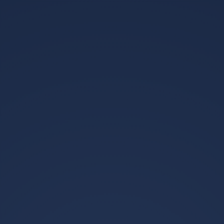
分钟完成那记致命的凌空抽射时，整个体育场仿佛被瞬间点燃——瑞
典队1-0绝杀泰国,在H组的首轮较量中取得了宝贵的三分。 比赛开始
前，没有人敢轻视这支来自东南亚的泰国队，即便对手是身经百战的
瑞典，即便历史数据显示北欧球队占据绝对优势，但2026年的泰国队
早已不是那个任人宰割的鱼腩，他们在近年来的亚洲赛场上展现出惊
人的进步，快速反击、...
Read More
>
开云体育下载-多瑙河畔的狂想曲，格列兹曼
2026
07-17
独舞，罗马尼亚掀翻奥地利，2026世界杯D组
开云
实时新闻
围观658次
0 条评
论
爆出惊天冷门
2026年6月18日,慕尼黑安联球场，当主裁
判吹响终场哨音的那一刻，记分牌上定
格着令全世界瞠目的比分——罗马尼亚
3:1奥地利，赛前被公认为“死亡之组”的D