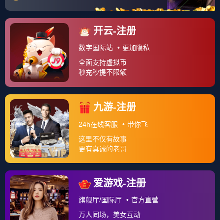
键战役——印度对阵越南——被外界定
义为“强强对话”时，没有人能预料到，这
场原本被看作势均力敌的较量，最终会
演变成一幕令人瞠目结舌的“碾压局”，更令人意想不到的是，真正闪
耀全场的，并非两队中任何一位当家球星，而是来自英格兰的边锋布
卡约·萨卡——是的，你没看错，这并非笔误，而是这个时代足球全
球化与人才流动带来的奇妙图景：萨卡凭借其尼日利亚血统，在成年
国家队选择英格兰后，依然通过特殊人才交流计划，以技术顾问和特
邀教练的身份，在这场关键战中登场亮...
Read More
>
开云体育平台APP-惊天压哨绝杀！西班牙2-1
2026
07-17
险胜秘鲁，萨内一战封神
NEW
开云
实时新闻
围观671次
0 条评
论
2026年世界杯B组小组赛首轮,西班牙与秘
鲁在烈日炙烤的利马国家体育场展开了