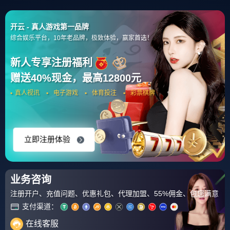
开云-Kaiyun(中国)
官方网站
SEARCH
网站导航
首页
>
开云集团
> 开云体育官网-FNC翻盘FLY，Lehends操刀奇招英雄翻盘
八强赛3:1（伦敦）
开云体育官网-FNC翻盘FLY，Lehends操刀
2025
09-13
奇招英雄翻盘八强赛3:1（伦敦）
开云
开云集团
围观
308
次
5 条评论
日期：
2025-09-13
下路JackeyLove和Baolan的组合在经验上更胜一筹，但
字体：
大
中
小
Baolan的英雄池和纯对线操作可能稍逊于Viper和Lehends