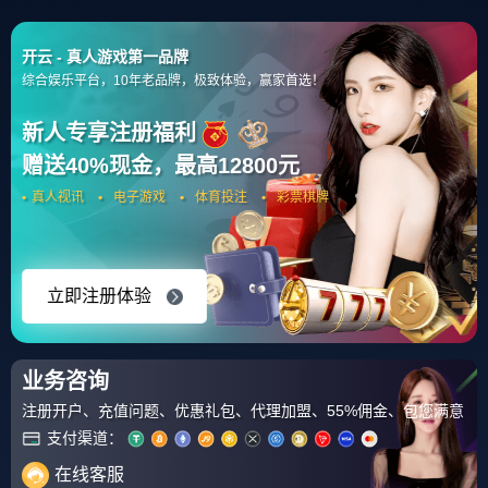
开云-Kaiyun(中国)
官方网站
SEARCH
网站导航
首页
>
开云集团
> 开云体育中国-马刺主场告捷，罗斯稳定发挥砍下分
开云体育中国-马刺主场告捷，罗斯稳定发
2025
07-31
挥砍下分
开云
开云集团
围观
329
次
5 条评论
日期：
2025-07-31
在一场备受期待的NBA常规赛中，圣安东尼奥马刺坐镇
字体：
大
中
小
主场迎战劲敌。比赛前，球迷们就已经预感到这将是一场