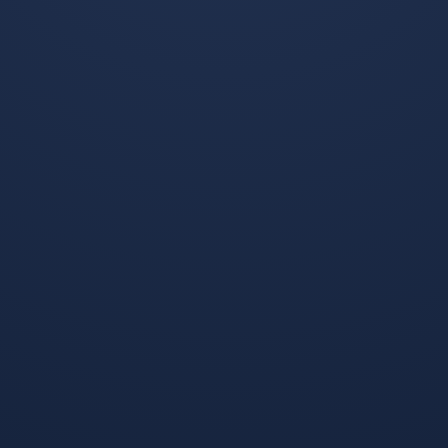
战，但他一直保持着积极的态度和拼搏的精神。无论是在
赛季初期，还是在之后的比赛中，罗斯都展示了自己作为
一名顶级球员的价值。今天的比赛，他再次用行动证明了
自己的实力，也让更多的球迷看到了他在球场上那份沉着
和稳定。
除了罗斯的个人表现，马刺全队的协作同样不可忽视。全
场比赛，马刺的球员们在攻防两端展现了非常高的效率和
配合，特别是在快攻和防守转换中，马刺展现了强大的整
体性。在进攻端，球员们通过不断地跑位和球权分享，创
造出了许多高效的进攻机会。尤其是在第四节，马刺的防
守压迫感让对手几乎无法有效组织进攻，球队通过紧密的
防守成功压制了对手的反扑。
虽然对手在比赛中也有过几次猛烈的反击，但马刺始终保
持着自己的节奏，没有被对手的压力所打乱。这种稳定的