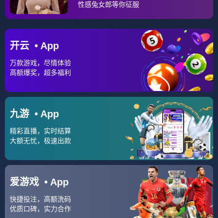
节比赛中，罗斯成功砍下了10分，并贡献了3次助攻，成
为了马刺反击的核心力量。他不仅用稳定的得分稳住了球
队的节奏，还在关键时刻做出了决定性的防守。在一次关
键的防守回合中，罗斯在三分线外成功封盖了对方的投
篮，为马刺保住了领先优势。
虽然比赛的第四节对双方来说都异常紧张，但罗斯始终保
持着冷静和高效。随着比赛进入最后的关键时刻，罗斯在
进攻端频频制造杀伤，他的突破和投篮让对手防不胜防。
而当比赛剩余时间仅有1分30秒时，罗斯站上了罚球线，
这个关键的罚球成为了马刺锁定胜局的关键。他稳稳命中
罚球，让马刺以较大的优势领先，彻底击垮了对手的抵
抗。
这场比赛的胜利不仅仅是马刺的一场普通胜利，它充分体
现了球队在关键时刻的团结与默契，也让球迷们看到了德