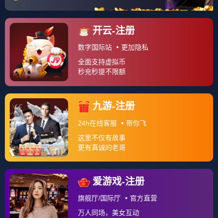
激烈的对决，而最终的结果也没有让人失望——马刺以压
倒性的表现迎来了主场告捷的胜利，尤其是德里克·罗斯
的出色发挥，让整个比赛充满了激情与悬念。
比赛一开始，马刺迅速进入状态，球员们在攻防两端的表
现都可圈可点。尤其是德里克·罗斯，他不仅在进攻端展
现了自己丰富的经验和高效的得分能力，还在防守端给对
手施加了很大的压力。罗斯的精准投篮和冷静决策为马刺
打出了一个梦幻开局。在上半场，罗斯的得分虽然不算
高，但他的存在无疑是球队攻防转换中的关键因素。通过
精准的中远投和精准的突破，罗斯帮助球队打开了进攻的
局面，为后续的胜利奠定了坚实的基础。
在比赛的第三节，罗斯进入了状态的巅峰。面对对手的强
势反扑，罗斯冷静应对，充分利用自己的技术优势，时而
通过个人进攻得分，时而利用助攻为队友创造机会。在这