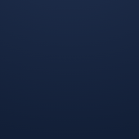
中国)官方网站
发表