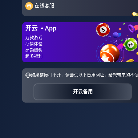
虎扑1月21日讯 北京时间1月21日晚2200，意甲联赛
安德烈亚孔蒂助攻博里尼率先破门，维罗索远射中框，库
场20战胜热那亚目前AC米兰以9胜7平4负积34分的成绩
莱切在近年来的比赛中表现出色，球队整体实力强劲，
季的表现却显得起伏不定，球队阵容经历了多次调整，
优势明显，这得益于球队深厚的本土球迷基础以及主场
队的对决，两队实力接近，切沃主场作战，但博洛尼亚防
布雷西亚防守坚固，比赛结果可能是31莱切队对阵卡利
科鲁尼亚队与桑坦德竞技队的较量，拉科鲁尼亚实力占