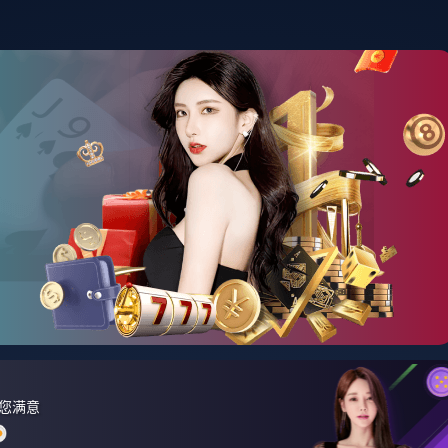
站
开云动态
角逐的简单介绍
日期：
2025-07-07
字体：
大
中
小
激烈角逐，武汉卓尔队回到主场中南财大体育中心迎战老牌劲旅上海申
力敲开上海申鑫队大门反倒是客场作战的上海申鑫队在伤停补时
孙一凡故意踢倒；2007年3月11日下午，中超联赛第二轮激战正
，众多球迷翘首以盼，期待这场焦点大战随着裁判一声哨响，双
赛进入白热化阶段第52分钟，申花队于涛展现精湛脚法，一记世