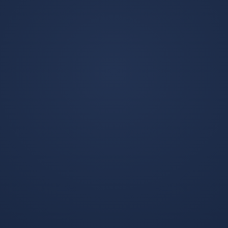
伍将在系列赛中拥有更多的主场作战机会5 当前排名情况目前，辽
一个四强席位展开激烈角逐。