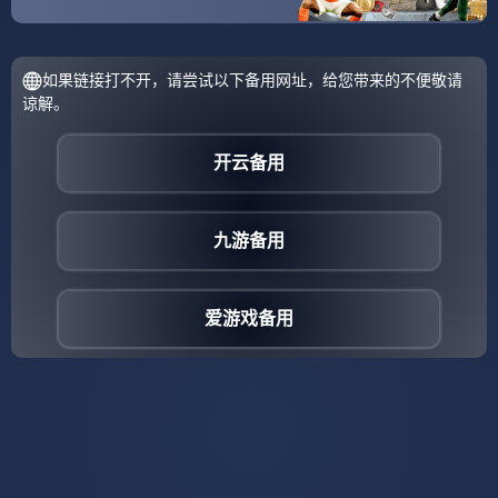
了。
加纳队的逆转绝不仅仅依靠运气,他们在体能储备、战术
执行和心理素质上展现出了极高的水准，尤其是在下半
场，加纳队通过高位逼抢和快速转换，完全压制住了捷克
队的进攻，第88分钟，加纳队获得角球机会，中后卫阿马
泰头球破门，3：2！绝杀！加纳队完成了不可思议的逆
转，这场比赛让人们看到了非洲足球的血性与韧性，也让
C组出线形势变得更加复杂。