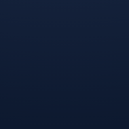
们反超捷克，升至小组第二，捷克队虽然遭遇失利，但依
然保留着出线希望。
对于中国球迷来说,加纳队的这场逆转尤其值得关注，他
们展现出的拼搏精神和技战术执行力，无疑为中国足球提
供了值得借鉴的范本，没有超级巨星，没有绝对统治力，
但团结、信念与精准的战术部署，依然可以创造奇迹。
2026年的世界杯,正是这样一个舞台，它告诉每一个热爱
足球的人：永远不要低估一颗渴望胜利的心，加纳做到
了，比利时做到了，而德布劳内，则再次用他那双魔术般
的脚，书写着属于自己的传奇，接下来的比赛，C组还将
上演怎样的故事？让我们拭目以待。
作者：开云
开云-Kaiyun(中国)官方网站
站点