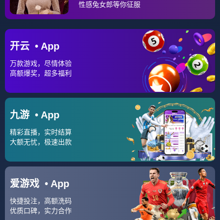
给人一种迟缓的感觉昨晚他们在亚冠资格赛中主场一球战
胜泰国球队清莱联，有惊无险地获得今年亚冠小组赛的资
格虽然结果是顺理成章的，但比赛过程却令人兴奋不起来
不是说上赛季的亚冠前四球队，碰到资格赛的对手就必须
势如破竹，而是这个赛季的上。