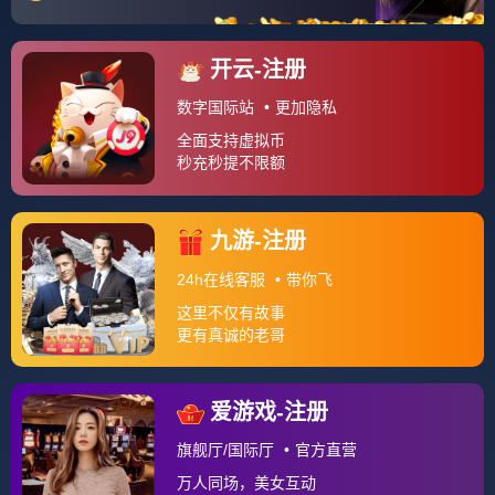
凯撒再次抓住机会，在禁区内无人看防的他一记劲射得
手，把本场比赛的最终比分定格为2比0，也从而帮助亚运
会冠军卡塔尔锁定胜局，取得了世界杯外围赛中的首场胜
利B组 泰国 01 阿曼 阿尔阿基米则。
上一届世界杯中国进了12强上届12强赛的前四轮比赛由高
洪波带队，表现不佳的国足仅仅取得了1平3负的成绩2016